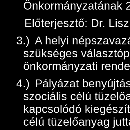
Önkormányzatának 20
Előterjesztő: Dr. Li
3.)
A helyi népszava
szükséges választóp
önkormányzati rende
4.)
Pályázat benyújtá
szociális célú tüzel
kapcsolódó kiegészít
célú tüzelőanyag jutt