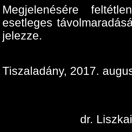
Megjelenésére feltétl
esetleges távolmaradás
jelezze.
Tiszaladány, 2017. augu
dr. Liszka