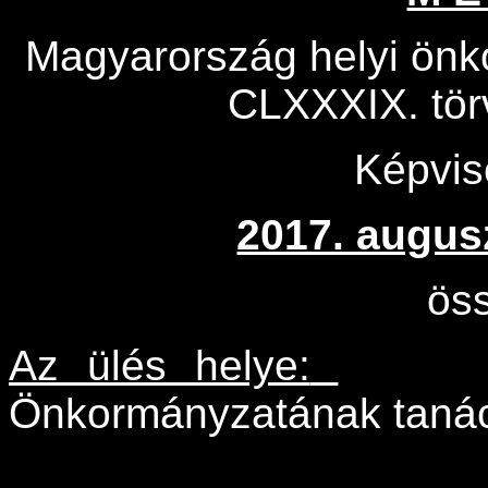
Magyarország helyi önko
CLXXXIX. tör
Képvise
2017. augus
ös
Az ülés helye:
Önkormányzatának taná