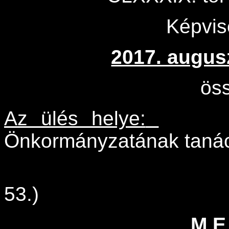
Képvise
2017. augus
ös
Az ülés helye:
Önkormányzatának taná
53.)
M E