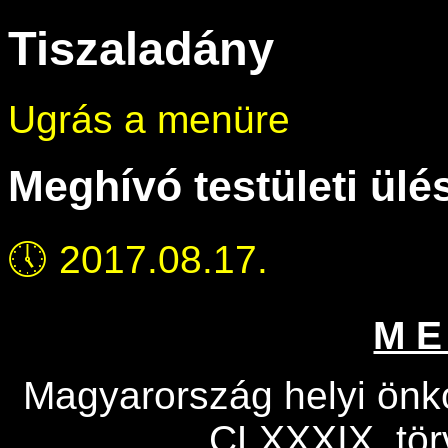
Tiszaladány
Ugrás a menüre
Meghívó testületi ülé
🕔
2017.08.17.
M E
Magyarország helyi önko
CLXXXIX. tör