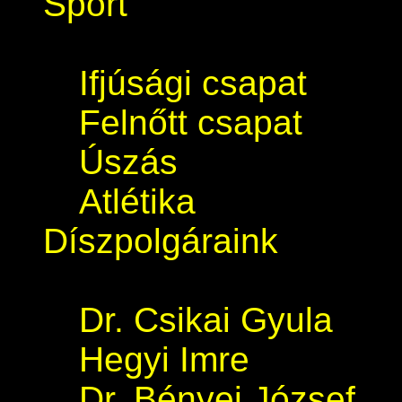
Sport
Ifjúsági csapat
Felnőtt csapat
Úszás
Atlétika
Díszpolgáraink
Dr. Csikai Gyula
Hegyi Imre
Dr. Bényei József