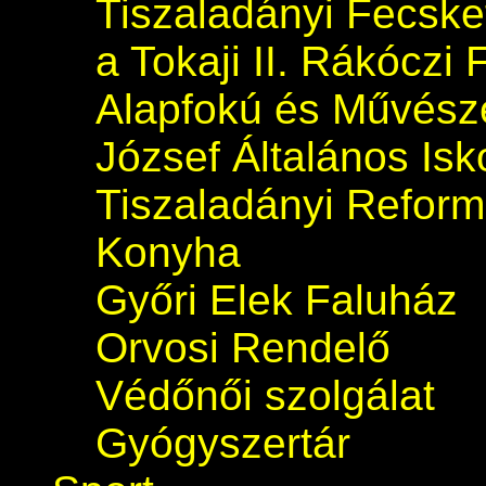
Tiszaladányi Fecsk
a Tokaji II. Rákóczi 
Alapfokú és Művészet
József Általános Isk
Tiszaladányi Refor
Konyha
Győri Elek Faluház
Orvosi Rendelő
Védőnői szolgálat
Gyógyszertár