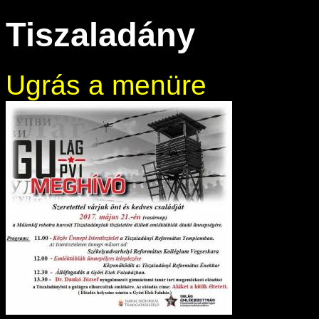
Tiszaladány
Ugrás a menüre