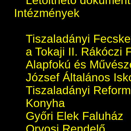
Letölthető dokumen
Intézmények
Tiszaladányi Fecsk
a Tokaji II. Rákóczi 
Alapfokú és Művészet
József Általános Isk
Tiszaladányi Refor
Konyha
Győri Elek Faluház
Orvosi Rendelő