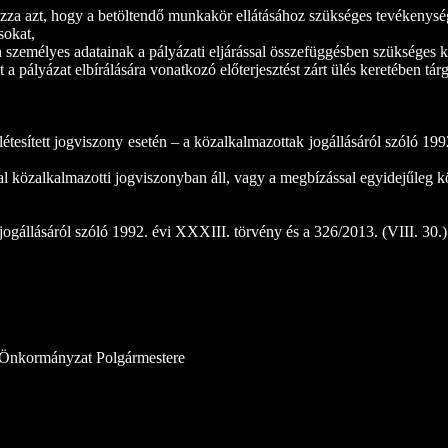
za azt, hogy a betöltendő munkakör ellátásához szükséges tevékenység fol
sokat,
n személyes adatainak a pályázati eljárással összefüggésben szükséges 
t a pályázat elbírálására vonatkozó előterjesztést zárt ülés keretében tárg
létesített jogviszony esetén – a közalkalmazottak jogállásáról szóló 19
val közalkalmazotti jogviszonyban áll, vagy a megbízással egyidejűleg
 jogállásáról szóló 1992. évi XXXIII. törvény és a 326/2013. (VIII. 30.
Önkormányzat Polgármestere