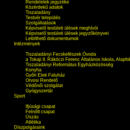
Rendeletek jegyzéke
Közérdekű adatok
Tiszaladány
Testvér település
Szolgáltatások
Képviselő testületi ülések meghívói
Képviselő testületi ülések jegyzőkönyvei
Letölthető dokumentumok
Intézmények
Tiszaladányi Fecskefészek Óvoda
a Tokaji II. Rákóczi Ferenc Általános Iskola, Alapf
Tiszaladányi Református Egyházközösség
Konyha
Győri Elek Faluház
Orvosi Rendelő
Védőnői szolgálat
Gyógyszertár
Sport
Ifjúsági csapat
Felnőtt csapat
Úszás
Atlétika
Díszpolgáraink