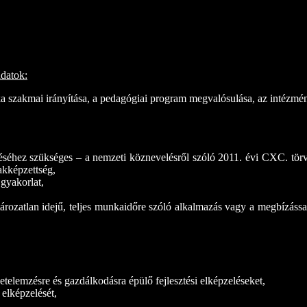
4
adatok:
szakmai irányítása, a pedagógiai program megvalósulása, az intézményi
séhez szükséges – a nemzeti köznevelésről szóló 2011. évi CXC. törvén
akképzettség,
gyakorlat,
ozatlan idejű, teljes munkaidőre szóló alkalmazás vagy a megbízással
elemzésre és gazdálkodásra épülő fejlesztési elképzeléseket,
elképzelését,