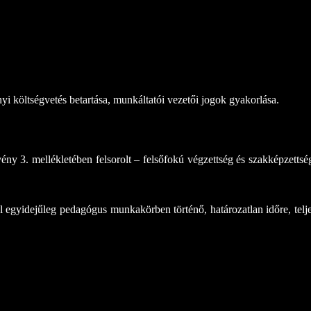
 költségvetés betartása, munkáltatói vezetői jogok gyakorlása.
y 3. mellékletében felsorolt – felsőfokú végzettség és szakképzettsé
 egyidejűleg pedagógus munkakörben történő, határozatlan időre, telj