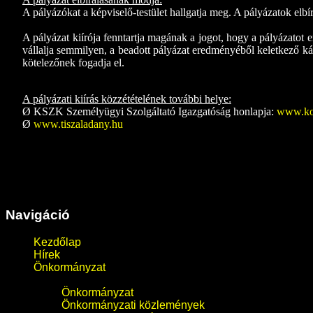
A pályázókat a képviselő-testület hallgatja meg. A pályázatok elbír
A pályázat kiírója fenntartja magának a jogot, hogy a pályázatot 
vállalja semmilyen, a beadott pályázat eredményéből keletkező kár
kötelezőnek fogadja el.
A pályázati kiírás közzétételének további helye:
Ø
KSZK Személyügyi Szolgáltató Igazgatóság honlapja:
www.koz
Ø
www.tiszaladany.hu
Navigáció
Kezdőlap
Hírek
Önkormányzat
Önkormányzat
Önkormányzati közlemények