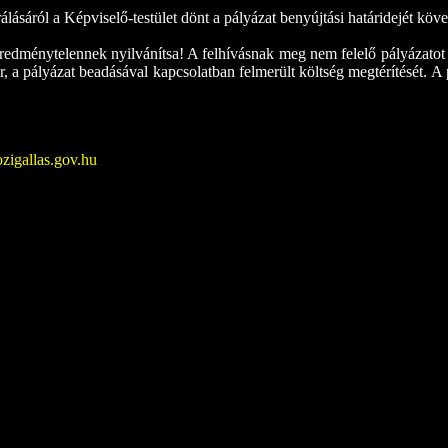
álásáról a Képviselő-testület dönt a pályázat benyújtási határidejét köve
eredménytelennek nyilvánítsa! A felhívásnak meg nem felelő pályázatot a
, a pályázat beadásával kapcsolatban felmerült költség megtérítését. A 
igallas.gov.hu