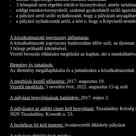
-
3 hónapnál nem régebbi erkölcsi bizonyítványt, amely tartalmaz
-
eddigi munkaviszonyokról, szakmai gyakorlatról szóló igazolá
-
a pályázó arról szóló nyilatkozatát, hogy a pályázati anyagába
-
a pályázó nyilatkozatát arról, a kéri e, hogy a Képviselő-testüle
A közalkalmazotti jogviszony időtartama:
A közalkalmazotti jogviszony határozatlan időre szól, az újonnan 
3 hónap próbaidő kikötésével.
Vezető beosztás ellátására megbízást az kaphat, aki a munkáltató
Illetmény és juttatások:
Az illetmény megállapítására és a juttatásokra a közalkalmazottak
A megbízás kezdő időpontja:
2017. augusztus 19.
Vezetői megbízás:
5 nevelési évre, 2022. augusztus 15-ig szól.
A pályázat benyújtásának határideje:
2017. május 2.
A pályázatot az alábbi címre kell benyújtani:
Tiszaladány Község 
3929 Tiszaladány, Kossuth u. 53.
A borítékon fel kell tüntetni:
óvodavezetői álláshely pályázat
A pályázat elbírálásának módja: