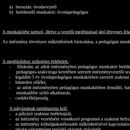
3929 Tiszaladány, Kossuth út 5
a)
beosztás: óvodavezető
b)
betöltendő munkakör: óvodapedagógus
A munkakörbe tartozó, illetve a vezetői megbízással járó lényeges fel
Az intézmény törvényes működésének biztosítása, a pedagógiai munka 
A megbízáshoz szükséges feltételek:
-
főiskolai, az adott intézményben pedagógus munkakör betölté
pedagógus-szakvizsga keretében szerzett intézményvezetői sz
-
legalább 5 év óvodapedagógus munkakörben szerzett szakmai 
-
büntetlen előélet,
-
az adott intézményben pedagógus munkakörben fennálló, határ
munkaidőre szóló alkalmazás,
-
cselekvőképesség.
A pályázatnak tartalmaznia kell:
-
a pályázó szakmai önéletrajzát,
-
az intézmény vezetésére vonatkozó programot a szakmai helyzet
-
az intézmény költségtakarékosabb működtetésével kapcsolatos 
-
iskolai végzettséget tanúsító okiratok másolatát,