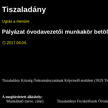
Tiszaladány
Ugrás a menüre
Pályázat óvodavezetői munkakör betöl
🕔
2017.04.04.
Tiszaladány Község Önkormányzatának Képviselő-testülete (3929 Tisza
A meghirdetett álláshely:
1.
Munkáltató (neve, címe)
Tiszaladányi Fecskefészek
Óvod