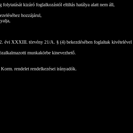
ytatását kizáró foglalkozástól eltiltás hatálya alatt nem áll,
kezeléséhez hozzájárul,
yalja,
92. évi XXXIII. törvény 21/A. § (4) bekezdésében foglaltak kivételével
 közalkalmazotti munkakörbe kinevezhető.
) Korm. rendelet rendelkezései irányadók.