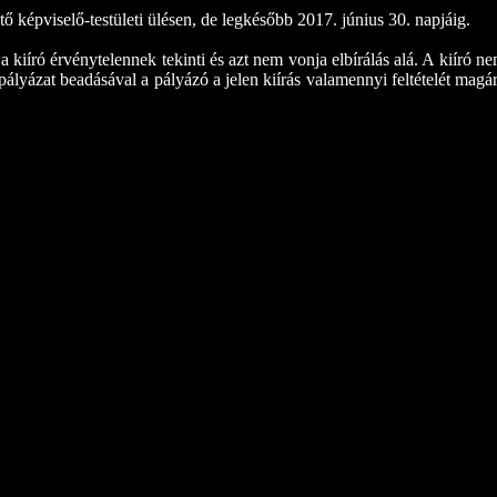
tő képviselő-testületi ülésen, de legkésőbb 2017. június 30. napjáig.
 kiíró érvénytelennek tekinti és azt nem vonja elbírálás alá. A kiíró n
pályázat beadásával a pályázó a jelen kiírás valamennyi feltételét magá