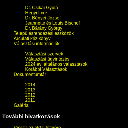
Dr. Csikai Gyula
Hegyi Imre
Dr. Bényei József
Jeannette és Louis Bischof
Dr. Bárány György
Településrendezési eszközök
Arculati kézikönyv
Választási információk
Választási szervek
Választási ügyintézés
2024 évi általános választások
Korábbi Választások
Dokumentumtár
2014
2013
2012
2011
Galéria
További hivatkozások
Vissza az oldal tetejére