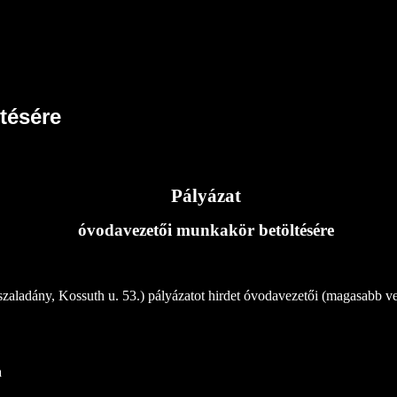
tésére
Pályázat
óvodavezetői munkakör betöltésére
ladány, Kossuth u. 53.) pályázatot hirdet óvodavezetői (magasabb veze
a