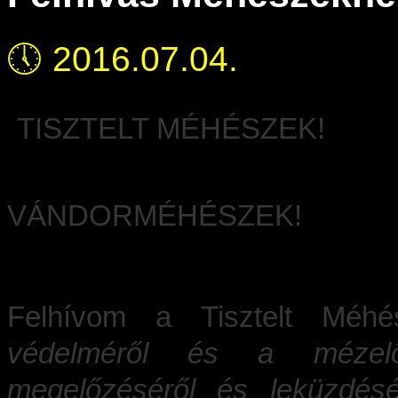
🕔
2016.07.04.
TISZTELT MÉHÉSZEK!
TISZ
VÁNDORMÉHÉSZEK!
Felhívom a Tisztelt Méh
védelméről és a mézel
megelőzéséről és leküzdésé