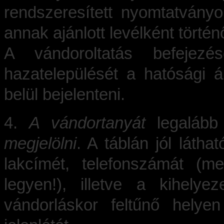
rendszeresített nyomtatványo
annak ajánlott levélként törté
A vándoroltatás befeje
hazatelepülését a hatósági á
belül bejelenteni.
4.
A vándortanyát
legaláb
megjelölni
. A táblán jól látha
lakcímét, telefonszámát (me
legyen!), illetve a kihely
vándorláskor feltűnő hely