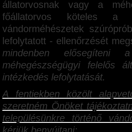
állatorvosnak vagy a méhe
főállatorvos köteles a m
vándorméhészetek szúrópróba
lefolytatott - ellenőrzését me
mindenben elősegíteni 
méhegészségügyi felelős ált
intézkedés lefolytatását.
A fentiekben közölt alapve
szeretném Önöket tájékoztatn
településünkre történő vánd
kérjük benyújtani
: