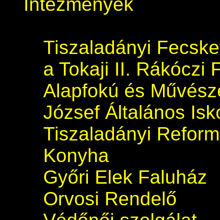
Intézmények
Tiszaladányi Fecsk
a Tokaji II. Rákóczi 
Alapfokú és Művészet
József Általános Isk
Tiszaladányi Refor
Konyha
Győri Elek Faluház
Orvosi Rendelő