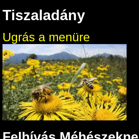
Tiszaladány
Ugrás a menüre
Felhívás Méhészekne