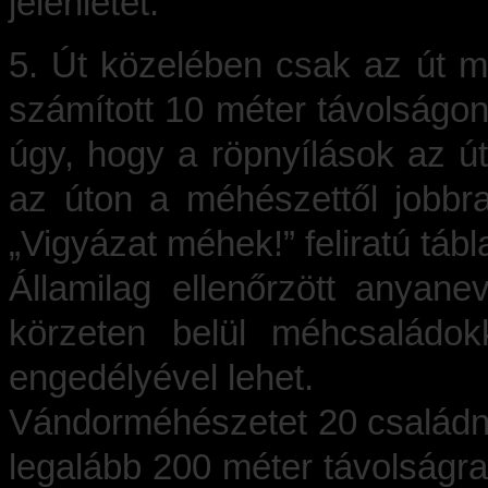
jelenlétét.
5. Út közelében csak az út mel
számított 10 méter távolságo
úgy, hogy a röpnyílások az útta
az úton a méhészettől jobbra
„Vigyázat méhek!” feliratú táb
Államilag ellenőrzött anyan
körzeten belül méhcsaládok
engedélyével lehet.
Vándorméhészetet 20 családn
legalább 200 méter távolságr