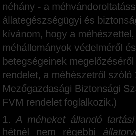
néhány - a méhvándoroltatássa
állategészségügyi és biztonsá
kívánom, hogy a méhészettel,
méhállományok védelméről é
betegségeinek megelőzéséről 
rendelet, a méhészetről szóló
Mezőgazdasági Biztonsági Sza
FVM rendelet foglalkozik.)
1.
A méheket állandó tartási
hétnél nem régebbi
állator