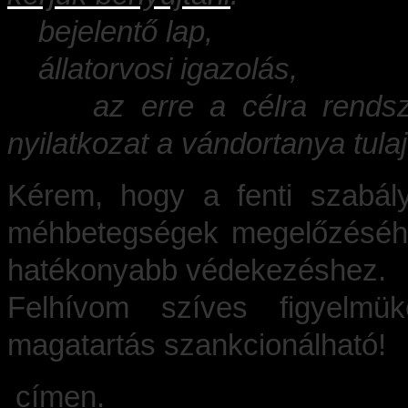
·
bejelentő lap,
·
állatorvosi igazolás,
·
az erre a célra rendsz
nyilatkozat a vándortanya tul
Kérem, hogy a fenti szabály
méhbetegségek megelőzéséhe
hatékonyabb védekezéshez.
Felhívom szíves figyelmük
magatartás szankcionálható!
címen.