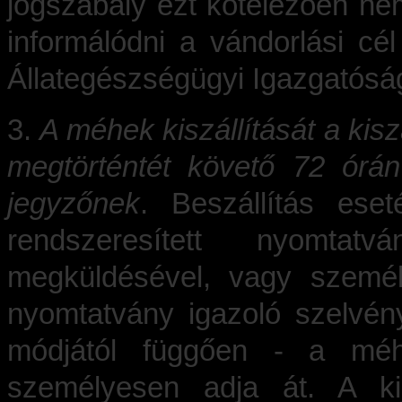
jogszabály ezt kötelezően nem 
informálódni a vándorlási cél
Állategészségügyi Igazgatósá
3.
A méhek kiszállítását a kisz
megtörténtét követő 72 órán 
jegyzőnek
. Beszállítás ese
rendszeresített nyomtatv
megküldésével, vagy személye
nyomtatvány igazoló szelvényé
módjától függően - a méh
személyesen adja át. A kij