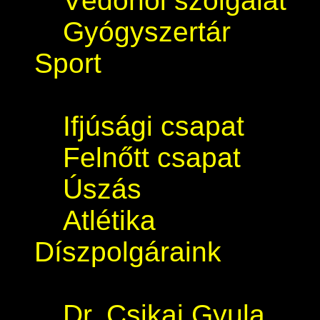
Védőnői szolgálat
Gyógyszertár
Sport
Ifjúsági csapat
Felnőtt csapat
Úszás
Atlétika
Díszpolgáraink
Dr. Csikai Gyula