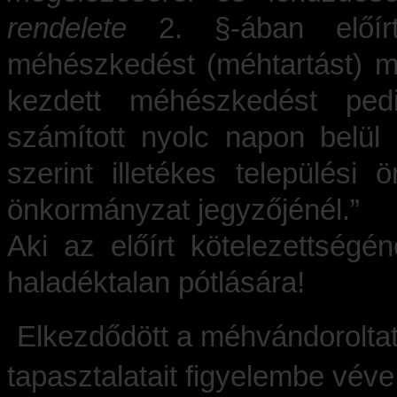
rendelete
2. §-ában előírt
méhészkedést (méhtartást) m
kezdett méhészkedést p
számított nyolc napon belül k
szerint illetékes települési
önkormányzat jegyzőjénél.”
Aki az előírt kötelezettségé
haladéktalan pótlására!
Elkezdődött a méhvándoroltat
tapasztalatait figyelembe véve