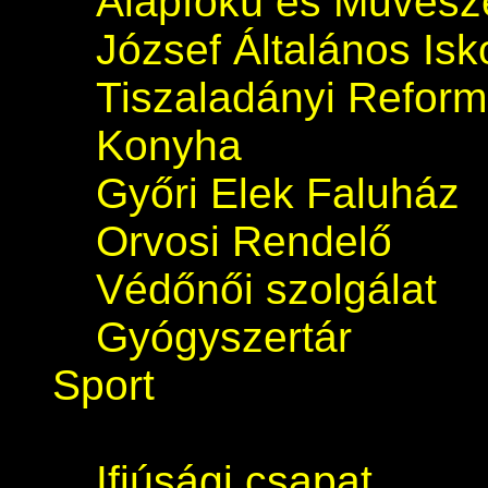
Alapfokú és Művészet
József Általános Isk
Tiszaladányi Refor
Konyha
Győri Elek Faluház
Orvosi Rendelő
Védőnői szolgálat
Gyógyszertár
Sport
Ifjúsági csapat