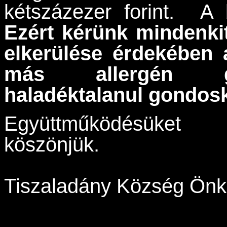
kétszázezer forint. A 
Ezért kérünk mindenkit
elkerülése érdekében a
más allergén gy
haladéktalanul gondos
Együttműködésüket
kösz
Tiszaladány Község Ön