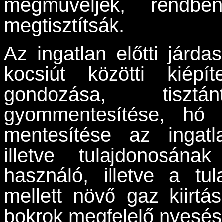
megműveljék, rendben
megtisztítsák.
Az ingatlan előtti járd
kocsiút közötti kiépít
gondozása, tiszt
gyommentesítése, hó 
mentesítése az ingatl
illetve tulajdonosána
használó, illetve a tu
mellett növő gaz kiirtá
bokrok megfelelő nyesés