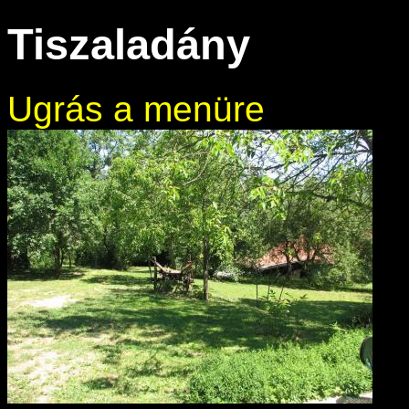
Tiszaladány
Ugrás a menüre