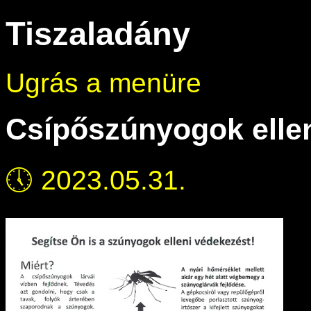
Tiszaladány
Ugrás a menüre
Csípőszúnyogok elle
🕔
2023.05.31.