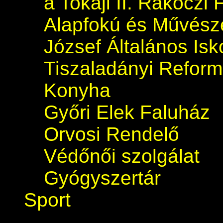
a Tokaji II. Rákóczi 
Alapfokú és Művészet
József Általános Isk
Tiszaladányi Refor
Konyha
Győri Elek Faluház
Orvosi Rendelő
Védőnői szolgálat
Gyógyszertár
Sport