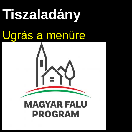
Tiszaladány
Ugrás a menüre