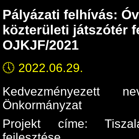
Pályázati felhívás: Ó
közterületi játszótér 
OJKJF/2021
🕔
2022.06.29.
Kedvezményezett ne
Önkormányzat
Projekt címe: Tisza
fejlesztése