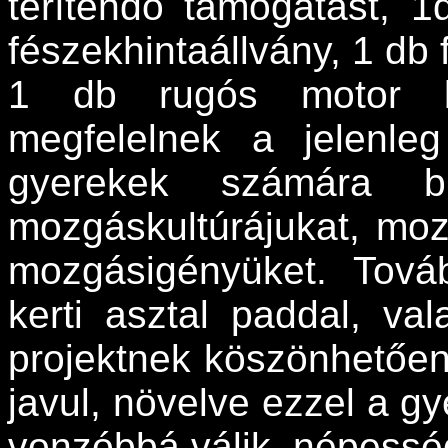
térítendő támogatást, 
fészekhintaállvány, 1 db 
1 db rugós motor b
megfelelnek a jelenle
gyerekek számára bi
mozgáskultúrájukat, mozg
mozgásigényüket. Tová
kerti asztal paddal, va
projektnek köszönhetően
javul, növelve ezzel a gy
vonzóbbá válik, népessé