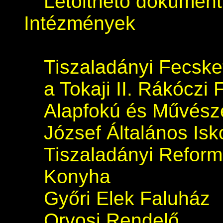
Letölthető dokumen
Intézmények
Tiszaladányi Fecsk
a Tokaji II. Rákóczi 
Alapfokú és Művészet
József Általános Isk
Tiszaladányi Refor
Konyha
Győri Elek Faluház
Orvosi Rendelő