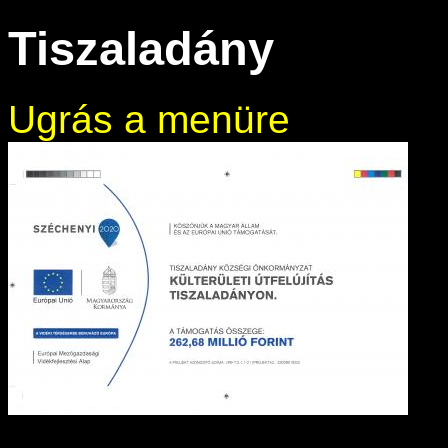
Tiszaladány
Ugrás a menüre