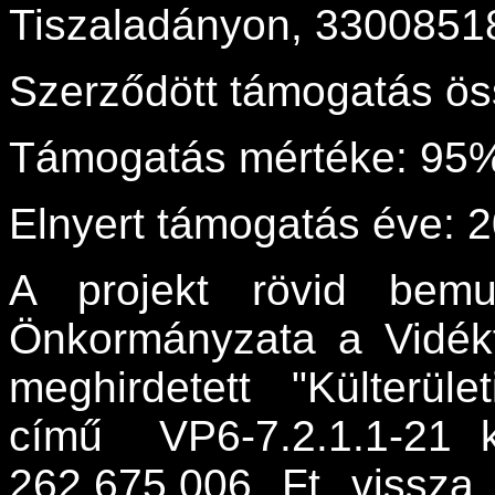
Tiszaladányon, 3300851
Szerződött támogatás ös
Támogatás mértéke: 95
Elnyert támogatás éve: 
A projekt rövid bemu
Önkormányzata a Vidékf
meghirdetett "Külterüle
című VP6-7.2.1.1-21 k
262.675.006 Ft vissza