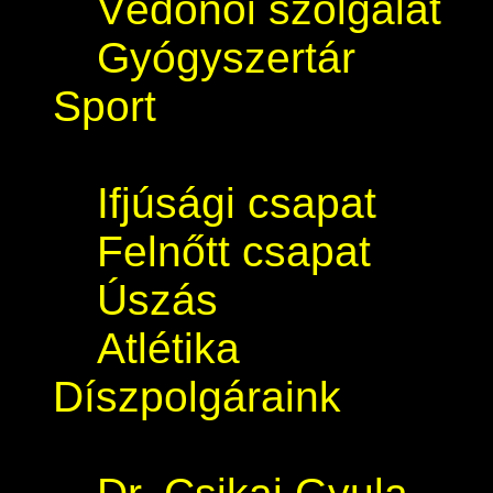
Védőnői szolgálat
Gyógyszertár
Sport
Ifjúsági csapat
Felnőtt csapat
Úszás
Atlétika
Díszpolgáraink