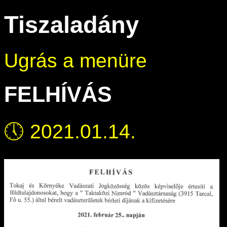
Tiszaladány
Ugrás a menüre
FELHÍVÁS
🕔
2021.01.14.