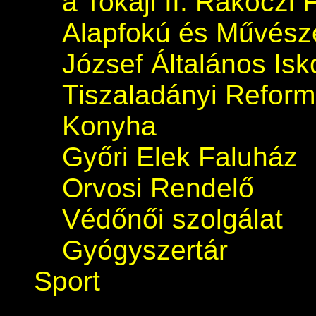
a Tokaji II. Rákóczi 
Alapfokú és Művészet
József Általános Isk
Tiszaladányi Refor
Konyha
Győri Elek Faluház
Orvosi Rendelő
Védőnői szolgálat
Gyógyszertár
Sport