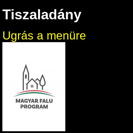
Tiszaladány
Ugrás a menüre