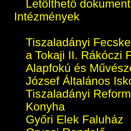
Letölthető dokumen
Intézmények
Tiszaladányi Fecsk
a Tokaji II. Rákóczi 
Alapfokú és Művészet
József Általános Isk
Tiszaladányi Refor
Konyha
Győri Elek Faluház