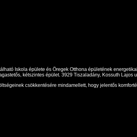
lható Iskola épülete és Öregek Otthona épületének energetikai 
gastetős, kétszintes épület. 3929 Tiszaladány, Kossuth Lajos utc
i költségeinek csökkentésére mindamellett, hogy jelentős komfort