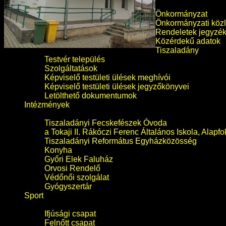
Önkormányzat
Önkormányzati köz
Rendeletek jegyzé
Közérdekű adatok
Tiszaladány
Testvér település
Szolgáltatások
Képviselő testületi ülések meghívói
Képviselő testületi ülések jegyzőkönyvei
Letölthető dokumentumok
Intézmények
Tiszaladányi Fecskefészek Óvoda
a Tokaji II. Rákóczi Ferenc Általános Iskola, Alapf
Tiszaladányi Református Egyházközösség
Konyha
Győri Elek Faluház
Orvosi Rendelő
Védőnői szolgálat
Gyógyszertár
Sport
Ifjúsági csapat
Felnőtt csapat