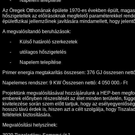
-
Napelem telepítése
Az Öregek Otthonának épülete 1970-es években épült, magastet
hőszigeteltek az előírásoknak megfelelő paraméterekkel rendelk
épületfizikai jellemzőinek javítására mindamellett, hogy jelen
A megvalósítandó beruházások:
-
Külső határoló szerkezetek
-
utólagos hőszigetelés
-
Napelem telepítése
Primer energia megtakarítás összesen: 376 GJ összesen nettó
Napelemes rendszer: 9 KW Összesen nettó: 4 050 000.- Ft
Projektünk megvalósításával hozzájárulunk a HEP-ben megfog
emberek előnyben részesítését az élet minden területén, függe
kivitelezése során szem előtt tartjuk, hogy az esélyegyenlős
hosszú távú érdek is, hiszen azt a célt szolgálja, hogy Tisz
feltételek biztosítására.
Megvalósítási helyszínek: