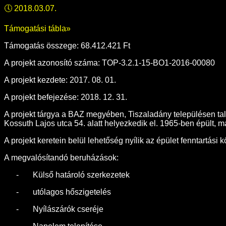
🕔
2018.03.07.
Támogatási tábla»
Támogatás összege: 68.412.421 Ft
A projekt azonosító száma: TOP-3.2.1-15-BO1-2016-00080
A projekt kezdete: 2017. 08. 01.
A projekt befejezése: 2018. 12. 31.
A projekt tárgya a BAZ megyében, Tiszaladány településen talá
Kossuth Lajos utca 54. alatt helyezkedik el. 1965-ben épült, ma
A projekt keretein belül lehetőség nyílik az épület fenntartás
A megvalósítandó beruházások:
-
Külső határoló szerkezetek
-
utólagos hőszigetelés
-
Nyílászárók cseréje