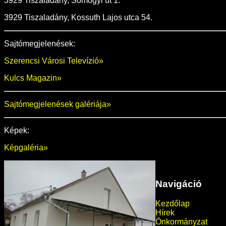
3929 Tiszaladány, Somogyi út 1.
3929 Tiszaladány, Kossuth Lajos utca 54.
Sajtómegjelenések:
Szerencsi Városi Televízió»
Kulcs Magazin»
Sajtómegjelenések galériája»
Képek:
Képgaléria
»
Navigáció
Kezdőlap
Hírek
Önkormányzat