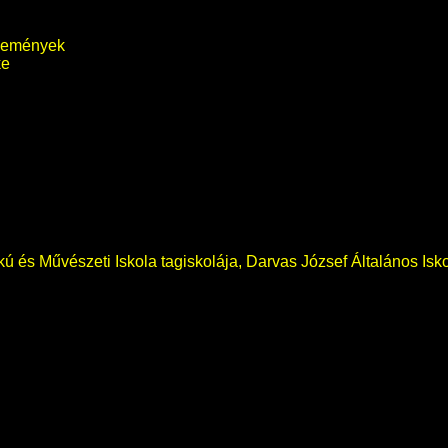
lemények
ke
okú és Művészeti Iskola tagiskolája, Darvas József Általános Isk