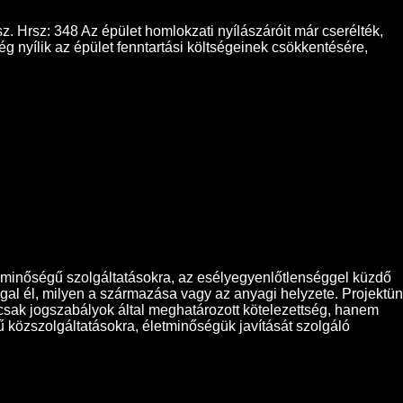
. Hrsz: 348 Az épület homlokzati nyílászáróit már cserélték,
g nyílik az épület fenntartási költségeinek csökkentésére,
 minőségű szolgáltatásokra, az esélyegyenlőtlenséggel küzdő
ggal él, milyen a származása vagy az anyagi helyzete. Projektü
csak jogszabályok által meghatározott kötelezettség, hanem
 közszolgáltatásokra, életminőségük javítását szolgáló