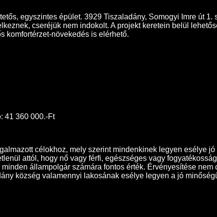
ős, egyszintes épület. 3929 Tiszaladány, Somogyi Imre út 1. sz
eznek, cseréjük nem indokolt. A projekt keretein belül lehetősé
tős komfortérzet-növekedés is elérhető.
: 41 360 000.-Ft
almazott célokhoz, mely szerint mindenkinek legyen esélye jó
tlenül attól, hogy nő vagy férfi, egészséges vagy fogyatékossá
ég minden állampolgár számára fontos érték. Érvényesítése nem 
aladány község valamennyi lakosának esélye legyen a jó minőségű