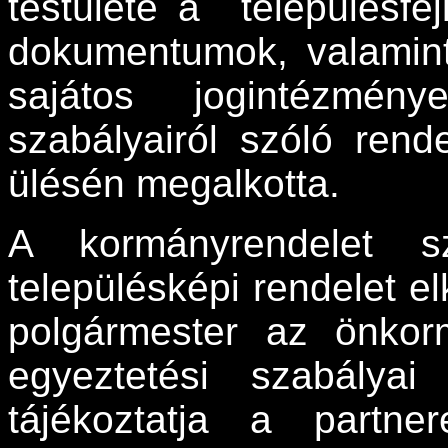
testülete a
településfe
dokumentumok, valamint
sajátos jogintézmény
szabályairól szóló rend
ülésén megalkotta.
A kormányrendelet 
településképi rendelet 
polgármester az önkorm
egyeztetési szabálya
tájékoztatja a partner