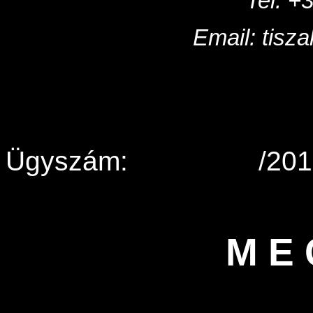
Tel: +
Email: tis
Ügyszám:
/20
M E 