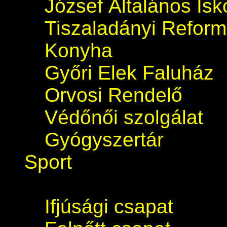
József Általános Isk
Tiszaladányi Refor
Konyha
Győri Elek Faluház
Orvosi Rendelő
Védőnői szolgálat
Gyógyszertár
Sport
Ifjúsági csapat