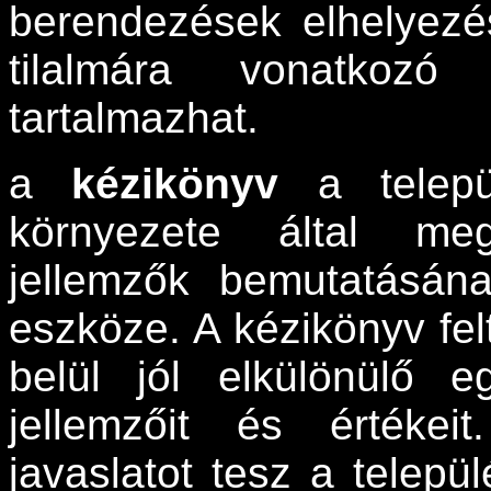
berendezések elhelyezés
tilalmára vonatkozó 
tartalmazhat.
a
kézikönyv
a települ
környezete által meg
jellemzők bemutatásán
eszköze. A kézikönyv felt
belül jól elkülönülő e
jellemzőit és értékeit
javaslatot tesz a telepü