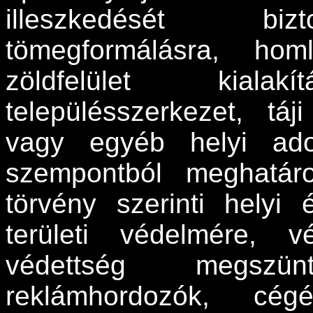
illeszkedését bizt
tömegformálásra, hom
zöldfelület kial
településszerkezet, táj
vagy egyéb helyi adot
szempontból meghatáro
törvény szerinti helyi
területi védelmére, v
védettség megszün
reklámhordozók, c