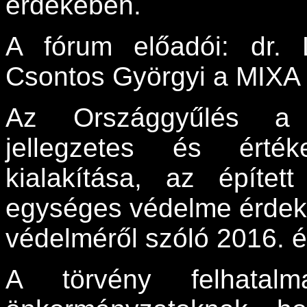
érdekében.
A fórum előadói: dr. L
Csontos Györgyi a MIXA 
Az Országgyűlés a m
jellegzetes és érté
kialakítása, az építet
egységes védelme érdeké
védelméről szóló 2016. é
A törvény felhatalm