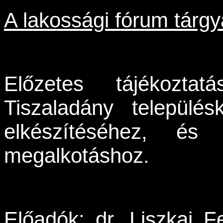
A lakossági fórum tárgy
Előzetes tájékozta
Tiszaladány település
elkészítéséhez, és 
megalkotáshoz.
Előadók: dr. Liszkai F