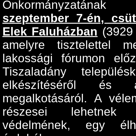
Önkormányzatának 
szeptember 7-én, csüt
Elek Faluházban
(3929 
amelyre tisztelettel 
lakossági fórumon előz
Tiszaladány település
elkészítéséről és 
megalkotásáról. A vélem
részesei lehetnek k
védelmének, egy élhe