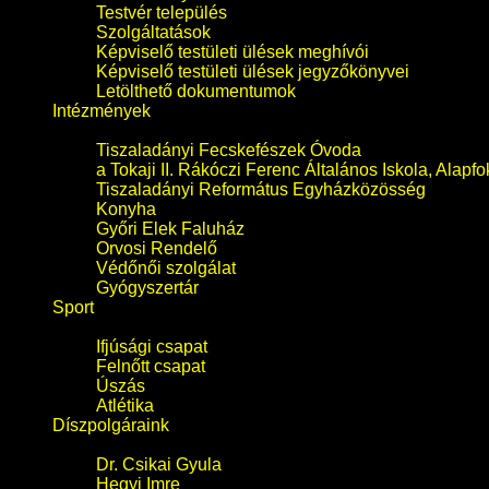
Testvér település
Szolgáltatások
Képviselő testületi ülések meghívói
Képviselő testületi ülések jegyzőkönyvei
Letölthető dokumentumok
Intézmények
Tiszaladányi Fecskefészek Óvoda
a Tokaji II. Rákóczi Ferenc Általános Iskola, Alapf
Tiszaladányi Református Egyházközösség
Konyha
Győri Elek Faluház
Orvosi Rendelő
Védőnői szolgálat
Gyógyszertár
Sport
Ifjúsági csapat
Felnőtt csapat
Úszás
Atlétika
Díszpolgáraink
Dr. Csikai Gyula
Hegyi Imre